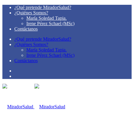
¿Qué pretende MiradorSalud?
¿Quiénes Somos?
María Soledad Tapia.
Irene Pérez Schael (MSc)
Contáctanos
¿Qué pretende MiradorSalud?
¿Quiénes Somos?
María Soledad Tapia.
Irene Pérez Schael (MSc)
Contáctanos