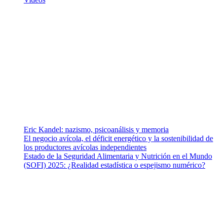
¿Quiénes somos?
Somos un equipo de investigadores, profesionales de la salud y
ramas afines y de la comunicación comprometidos con la promoción
de una salud responsable. El sitio web MiradorSalud cuenta con un
equipo de colaboradores con ética, sentido crítico y responsabilidad
para abordar los temas fundamentales de nuestra página: Salud y
Vida (estilo de vida y nutrición), Vacunas, Salud Pública y Salud
Mental.
Entradas recientes
Eric Kandel: nazismo, psicoanálisis y memoria
El negocio avícola, el déficit energético y la sostenibilidad de
los productores avícolas independientes
Estado de la Seguridad Alimentaria y Nutrición en el Mundo
(SOFI) 2025: ¿Realidad estadística o espejismo numérico?
Nuestra misión
Nuestra misión primordial es estimular una actitud proactiva hacia
una vida saludable, como individuos y como sociedad, mediante la