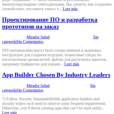
манипулирующими собеседниками. Вы узнаете, как сохранять
спокойствие, поставить такого ч...
Leer más
Проектирование ПО и разработка
прототипов на заказ
Publicado por:
Mirador Salud
Fecha:
23 marzo, 2023
En:
Sin
categoría
Sin Comentarios
DIY-материалами могут быть схемы вязания и вышивки,
инструкции для создания игрушек, пошаговые гайды по
изготовлению аромасвечей, файлы для распечатки макетов,
например трафаретов для украше...
Leer más
App Builder Chosen By Industry Leaders
Publicado por:
Mirador Salud
Fecha:
9 enero, 2023
En:
Sin
categoría
Sin Comentarios
7) Follow Security StandardsMobile application builders and
security testers each need to observe some frequent requirements.
Otherwise, you’ll threat creating apps that can’t be used safely...
Leer más