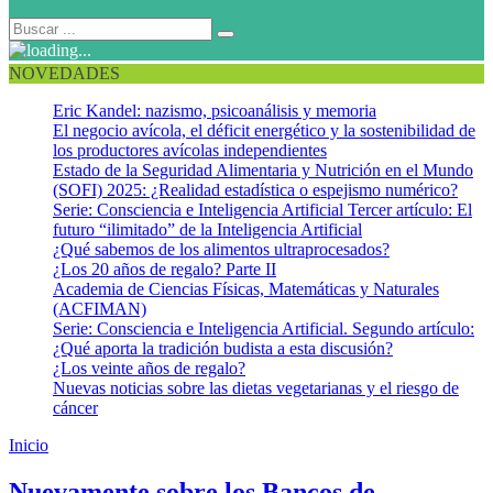
NOVEDADES
Eric Kandel: nazismo, psicoanálisis y memoria
El negocio avícola, el déficit energético y la sostenibilidad de
los productores avícolas independientes
Estado de la Seguridad Alimentaria y Nutrición en el Mundo
(SOFI) 2025: ¿Realidad estadística o espejismo numérico?
Serie: Consciencia e Inteligencia Artificial Tercer artículo: El
futuro “ilimitado” de la Inteligencia Artificial
¿Qué sabemos de los alimentos ultraprocesados?
¿Los 20 años de regalo? Parte II
Academia de Ciencias Físicas, Matemáticas y Naturales
(ACFIMAN)
Serie: Consciencia e Inteligencia Artificial. Segundo artículo:
¿Qué aporta la tradición budista a esta discusión?
¿Los veinte años de regalo?
Nuevas noticias sobre las dietas vegetarianas y el riesgo de
cáncer
Inicio
Sin categoría
Nuevamente sobre los Bancos de