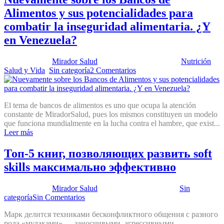
Alimentos y sus potencialidades para
combatir la inseguridad alimentaria. ¿Y
en Venezuela?
Publicado por:
Mirador Salud
Fecha:
30 enero, 2024
En:
Nutrición
,
Salud y Vida
,
Sin categoría
2 Comentarios
El tema de bancos de alimentos es uno que ocupa la atención
constante de MiradorSalud, pues los mismos constituyen un modelo
que funciona mundialmente en la lucha contra el hambre, que exist...
Leer más
Топ-5 книг, позволяющих развить soft
skills максимально эффективно
Publicado por:
Mirador Salud
Fecha:
22 junio, 2023
En:
Sin
categoría
Sin Comentarios
Марк делится техниками бесконфликтного общения с разного
рода «мудаками» — заносчивыми, агрессивными,