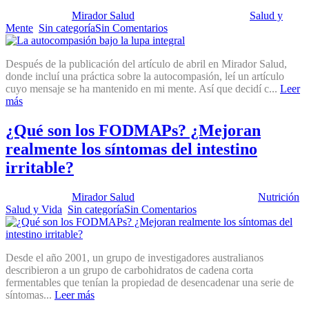
Publicado por:
Mirador Salud
Fecha:
24 mayo, 2022
En:
Salud y
Mente
,
Sin categoría
Sin Comentarios
Después de la publicación del artículo de abril en Mirador Salud,
donde incluí una práctica sobre la autocompasión, leí un artículo
cuyo mensaje se ha mantenido en mi mente. Así que decidí c...
Leer
más
¿Qué son los FODMAPs? ¿Mejoran
realmente los síntomas del intestino
irritable?
Publicado por:
Mirador Salud
Fecha:
26 octubre, 2021
En:
Nutrición
,
Salud y Vida
,
Sin categoría
Sin Comentarios
Desde el año 2001, un grupo de investigadores australianos
describieron a un grupo de carbohidratos de cadena corta
fermentables que tenían la propiedad de desencadenar una serie de
síntomas...
Leer más