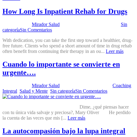
How Long Is Inpatient Rehab for Drugs
Publicado por:
Mirador Salud
Fecha:
16 septiembre, 2022
En:
Sin
categoría
Sin Comentarios
With dedication, you can take the first step toward a healthier, drug-
free future. Clients who spend a short amount of time in drug rehab
often benefit from continuing their therapy in an ou...
Leer más
Cuando lo importante se convierte en
urgente….
Publicado por:
Mirador Salud
Fecha:
30 agosto, 2022
En:
Coaching
Integral
,
Salud y Mente
,
Sin categoría
Sin Comentarios
Dime, ¿qué piensas hacer
con tu única vida salvaje y preciosa?, Mary Oliver He perdido
la cuenta de las veces que mis [...
Leer más
La autocompasión bajo la lupa integral