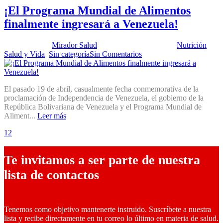
¡El Programa Mundial de Alimentos
finalmente ingresará a Venezuela!
Publicado por:
Mirador Salud
Fecha:
27 abril, 2021
En:
Nutrición
,
Salud y Vida
,
Sin categoría
Sin Comentarios
El pasado 19 de abril, casualmente fecha conmemorativa de la
proclamación de Independencia de Venezuela, el gobierno de la
República Bolivariana de Venezuela y el Programa Mundial de
Aliment...
Leer más
1
2
3
Te invitamos a ser parte de nuestra
lista de contactos
Tenemos como objetivo mantenerte instruido. Suscríbete a nuestra
lista y recibe directamente en tu correo lo último en materia de salud.