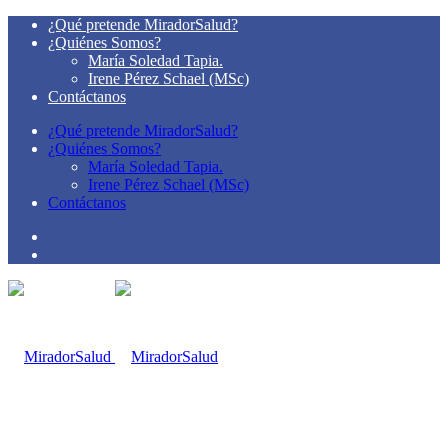
¿Qué pretende MiradorSalud?
¿Quiénes Somos?
María Soledad Tapia.
Irene Pérez Schael (MSc)
Contáctanos
¿Qué pretende MiradorSalud?
¿Quiénes Somos?
María Soledad Tapia.
Irene Pérez Schael (MSc)
Contáctanos