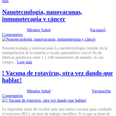
más
Nanotecnología, nanovacunas,
inmunoterapia y cáncer
Publicado por:
Mirador Salud
Fecha:
4 julio, 2017
En:
Vacunas
5
Comentarios
Nanotecnología y nanovacunas La nanotecnología consiste en la
manipulación de la materia a escala nanométrica con el fin de
fabricar productos entre 1 y 100 nanómetros de tamaño. Es un
campo...
Leer más
! Vacuna de rotavirus, otra vez dando que
hablar!
Publicado por:
Mirador Salud
Fecha:
11 abril, 2017
En:
Vacunas
Sin
Comentarios
Es imposible dejar de escribir ante una nueva vacuna para combatir
el rotavirus (RV), mi área de trabajo científico. Y es que acaban de