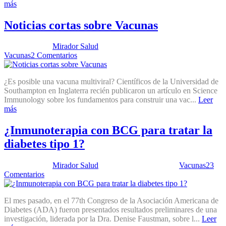
más
Noticias cortas sobre Vacunas
Publicado por:
Mirador Salud
Fecha:
26 septiembre, 2017
En:
Vacunas
2 Comentarios
¿Es posible una vacuna multiviral? Científicos de la Universidad de
Southampton en Inglaterra recién publicaron un artículo en Science
Immunology sobre los fundamentos para construir una vac...
Leer
más
¿Inmunoterapia con BCG para tratar la
diabetes tipo 1?
Publicado por:
Mirador Salud
Fecha:
18 julio, 2017
En:
Vacunas
23
Comentarios
El mes pasado, en el 77th Congreso de la Asociación Americana de
Diabetes (ADA) fueron presentados resultados preliminares de una
investigación, liderada por la Dra. Denise Faustman, sobre l...
Leer