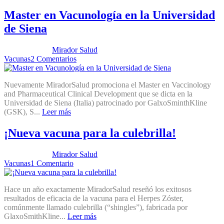
Master en Vacunología en la Universidad
de Siena
Publicado por:
Mirador Salud
Fecha:
29 noviembre, 2016
En:
Vacunas
2 Comentarios
Nuevamente MiradorSalud promociona el Master en Vaccinology
and Pharmaceutical Clinical Development que se dicta en la
Universidad de Siena (Italia) patrocinado por GalxoSminthKline
(GSK), S...
Leer más
¡Nueva vacuna para la culebrilla!
Publicado por:
Mirador Salud
Fecha:
15 noviembre, 2016
En:
Vacunas
1 Comentario
Hace un año exactamente MiradorSalud reseñó los exitosos
resultados de eficacia de la vacuna para el Herpes Zóster,
comúnmente llamado culebrilla (“shingles”), fabricada por
GlaxoSmithKline...
Leer más