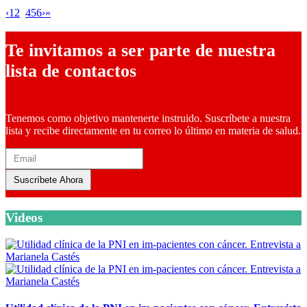
‹
1
2
3
4
5
6
›
»
Te invitamos a ser parte de nuestra
lista de contactos
Tenemos como objetivo mantenerte instruido. Suscríbete a nuestra
lista y recibe directamente en tu correo lo último en materia de salud.
Suscríbete Ahora
Videos