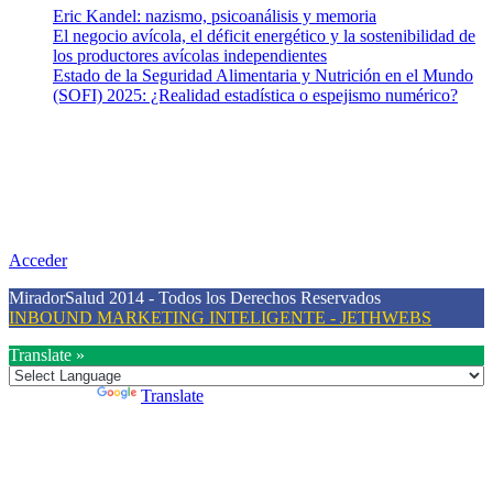
Eric Kandel: nazismo, psicoanálisis y memoria
El negocio avícola, el déficit energético y la sostenibilidad de
los productores avícolas independientes
Estado de la Seguridad Alimentaria y Nutrición en el Mundo
(SOFI) 2025: ¿Realidad estadística o espejismo numérico?
Nuestra misión
Nuestra misión primordial es estimular una actitud proactiva hacia
una vida saludable, como individuos y como sociedad, mediante la
difusión de información al día que promueva el desarrollo de una
mayor conciencia sobre la prevención en salud.
Acceder
MiradorSalud 2014 - Todos los Derechos Reservados
INBOUND MARKETING INTELIGENTE - JETHWEBS
Translate »
Powered by
Translate