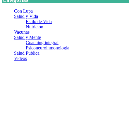
Con Lupa
Salud y Vida
Estilo de Vida
Nutricion
Vacunas
Salud y Mente
Coaching integral
Psiconeuroinmonologia
Salud Publica
Videos
¿Quiénes somos?
Somos un equipo de investigadores, profesionales de la salud y
ramas afines y de la comunicación comprometidos con la promoción
de una salud responsable. El sitio web MiradorSalud cuenta con un
equipo de colaboradores con ética, sentido crítico y responsabilidad
para abordar los temas fundamentales de nuestra página: Salud y
Vida (estilo de vida y nutrición), Vacunas, Salud Pública y Salud
Mental.
Entradas recientes