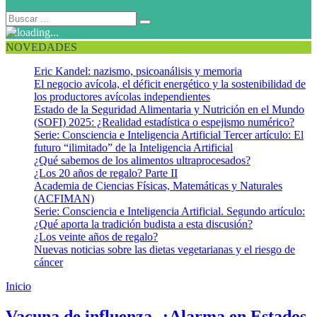
NOVEDADES
Eric Kandel: nazismo, psicoanálisis y memoria
El negocio avícola, el déficit energético y la sostenibilidad de
los productores avícolas independientes
Estado de la Seguridad Alimentaria y Nutrición en el Mundo
(SOFI) 2025: ¿Realidad estadística o espejismo numérico?
Serie: Consciencia e Inteligencia Artificial Tercer artículo: El
futuro “ilimitado” de la Inteligencia Artificial
¿Qué sabemos de los alimentos ultraprocesados?
¿Los 20 años de regalo? Parte II
Academia de Ciencias Físicas, Matemáticas y Naturales
(ACFIMAN)
Serie: Consciencia e Inteligencia Artificial. Segundo artículo:
¿Qué aporta la tradición budista a esta discusión?
¿Los veinte años de regalo?
Nuevas noticias sobre las dietas vegetarianas y el riesgo de
cáncer
Inicio
Vacunas
Vacuna de influenza. ¿Alarma en Estados