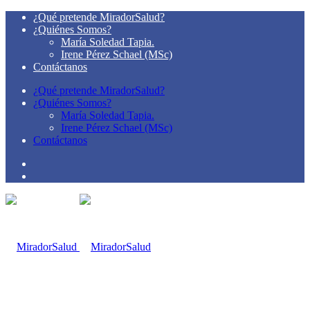
¿Qué pretende MiradorSalud?
¿Quiénes Somos?
María Soledad Tapia.
Irene Pérez Schael (MSc)
Contáctanos
¿Qué pretende MiradorSalud?
¿Quiénes Somos?
María Soledad Tapia.
Irene Pérez Schael (MSc)
Contáctanos