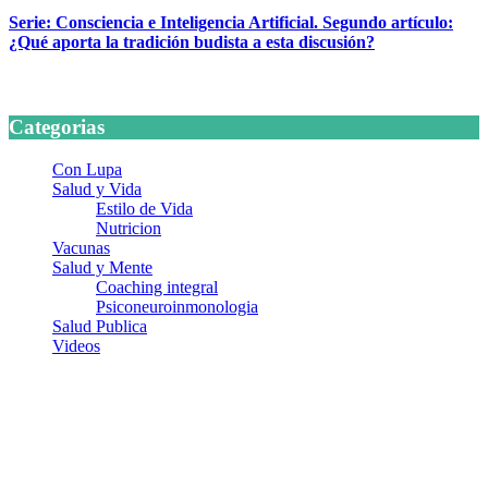
Serie: Consciencia e Inteligencia Artificial. Segundo artículo:
¿Qué aporta la tradición budista a esta discusión?
24 marzo, 2026
Categorias
Con Lupa
Salud y Vida
Estilo de Vida
Nutricion
Vacunas
Salud y Mente
Coaching integral
Psiconeuroinmonologia
Salud Publica
Videos
¿Quiénes somos?
Somos un equipo de investigadores, profesionales de la salud y
ramas afines y de la comunicación comprometidos con la promoción
de una salud responsable. El sitio web MiradorSalud cuenta con un