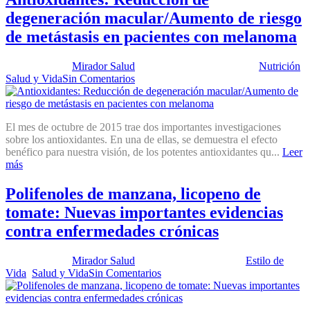
degeneración macular/Aumento de riesgo
de metástasis en pacientes con melanoma
Publicado por:
Mirador Salud
Fecha:
13 octubre, 2015
En:
Nutrición
,
Salud y Vida
Sin Comentarios
El mes de octubre de 2015 trae dos importantes investigaciones
sobre los antioxidantes. En una de ellas, se demuestra el efecto
benéfico para nuestra visión, de los potentes antioxidantes qu...
Leer
más
Polifenoles de manzana, licopeno de
tomate: Nuevas importantes evidencias
contra enfermedades crónicas
Publicado por:
Mirador Salud
Fecha:
21 abril, 2015
En:
Estilo de
Vida
,
Salud y Vida
Sin Comentarios