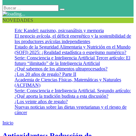
NOVEDADES
Eric Kandel: nazismo, psicoanálisis y memoria
El negocio avícola, el déficit energético y la sostenibilidad de
los productores avícolas independientes
Estado de la Seguridad Alimentaria y Nutrición en el Mundo
(SOFI) 2025: ¿Realidad estadística o espejismo numérico?
Serie: Consciencia e Inteligencia Artificial Tercer artículo: El
futuro “ilimitado” de la Inteligencia Artificial
¿Qué sabemos de los alimentos ultraprocesados?
¿Los 20 años de regalo? Parte II
Academia de Ciencias Físicas, Matemáticas y Naturales
(ACFIMAN)
Serie: Consciencia e Inteligencia Artificial. Segundo artículo:
¿Qué aporta la tradición budista a esta discusión?
¿Los veinte años de regalo?
Nuevas noticias sobre las dietas vegetarianas y el riesgo de
cáncer
Inicio
Carotenoides
Antioxidantes: Reducción de