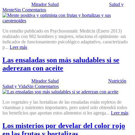
Publicado por:
Mirador Salud
Fecha:
22 enero, 2013
En:
Salud y
Mente
Sin Comentarios
Un estudio publicado en Psychosomatic Medicin (Enero 2013)
realizado con 982 hombres y mujeres, relaciona el optimismo -un
indicador de funcionamiento psicológico adaptativo, caracterizado
p...
Leer más
Las ensaladas son más saludables si se
aderezan con aceite
Publicado por:
Mirador Salud
Fecha:
26 junio, 2012
En:
Nutrición
,
Salud y Vida
Sin Comentarios
Los vegetales y las hortalizas de las ensaladas están repletos de
vitaminas y nutrientes importantes, pero usted solo obtendrá todos
los beneficios que aportan estos alimentos si les agrega...
Leer más
Los misterios por develar del color rojo
en las frutas y hortalizas