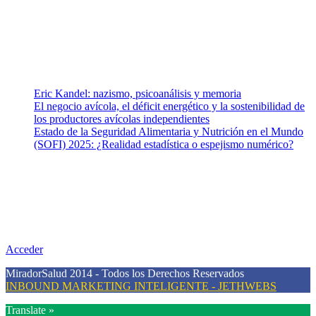
equipo de colaboradores con ética, sentido crítico y responsabilidad
para abordar los temas fundamentales de nuestra página: Salud y
Vida (estilo de vida y nutrición), Vacunas, Salud Pública y Salud
Mental.
Entradas recientes
Eric Kandel: nazismo, psicoanálisis y memoria
El negocio avícola, el déficit energético y la sostenibilidad de
los productores avícolas independientes
Estado de la Seguridad Alimentaria y Nutrición en el Mundo
(SOFI) 2025: ¿Realidad estadística o espejismo numérico?
Nuestra misión
Nuestra misión primordial es estimular una actitud proactiva hacia
una vida saludable, como individuos y como sociedad, mediante la
difusión de información al día que promueva el desarrollo de una
mayor conciencia sobre la prevención en salud.
Acceder
MiradorSalud 2014 - Todos los Derechos Reservados
INBOUND MARKETING INTELIGENTE - JETHWEBS
Translate »