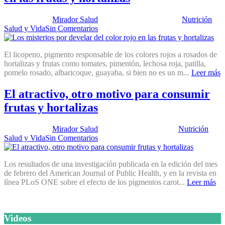
Publicado por:
Mirador Salud
Fecha:
29 mayo, 2012
En:
Nutrición
,
Salud y Vida
Sin Comentarios
El licopeno, pigmento responsable de los colores rojos a rosados de
hortalizas y frutas como tomates, pimentón, lechosa roja, patilla,
pomelo rosado, albaricoque, guayaba, si bien no es un m...
Leer más
El atractivo, otro motivo para consumir
frutas y hortalizas
Publicado por:
Mirador Salud
Fecha:
10 abril, 2012
En:
Nutrición
,
Salud y Vida
Sin Comentarios
Los resultados de una investigación publicada en la edición del mes
de febrero del American Journal of Public Health, y en la revista en
línea PLoS ONE sobre el efecto de los pigmentos carot...
Leer más
Videos