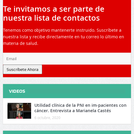
Te invitamos a ser parte de
nuestra lista de contactos
Tenemos como objetivo mantenerte instruido. Suscríbete a
nuestra lista y recibe directamente en tu correo lo último en
materia de salud.
Suscríbete Ahora
VIDEOS
Utilidad clínica de la PNI en im-pacientes con
cáncer. Entrevista a Marianela Castés
6 octubre, 2020