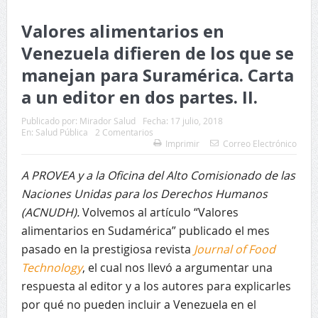
Valores alimentarios en
Venezuela difieren de los que se
manejan para Suramérica. Carta
a un editor en dos partes. II.
Publicado por:
Mirador Salud
Fecha:
17 julio, 2018
En:
Salud Pública
2 Comentarios
Imprimir
Correo Electrónico
A PROVEA y a la Oficina del Alto Comisionado de las
Naciones Unidas para los Derechos Humanos
(ACNUDH).
Volvemos al artículo “Valores
alimentarios en Sudamérica” publicado el mes
pasado en la prestigiosa revista
Journal of Food
Technology
, el cual nos llevó a argumentar una
respuesta al editor y a los autores para explicarles
por qué no pueden incluir a Venezuela en el