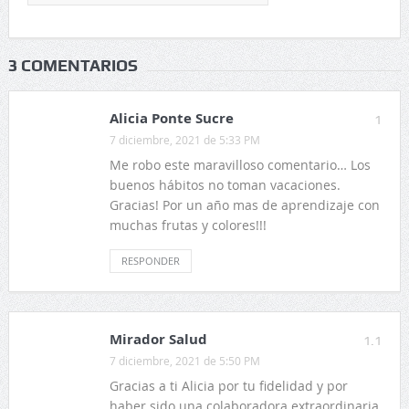
3 COMENTARIOS
Alicia Ponte Sucre
1
7 diciembre, 2021 de 5:33 PM
Me robo este maravilloso comentario… Los
buenos hábitos no toman vacaciones.
Gracias! Por un año mas de aprendizaje con
muchas frutas y colores!!!
RESPONDER
Mirador Salud
1.1
7 diciembre, 2021 de 5:50 PM
Gracias a ti Alicia por tu fidelidad y por
haber sido una colaboradora extraordinaria