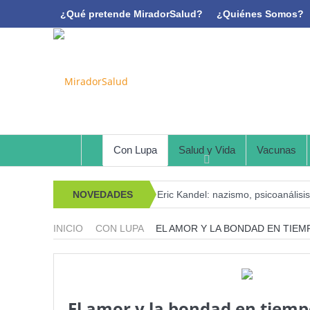
¿Qué pretende MiradorSalud?
¿Quiénes Somos?
Con Lupa
Salud y Vida
Vacunas
NOVEDADES
Eric Kandel: nazismo, psicoanálisi
Estado de la Seguridad Alimentari
INICIO
CON LUPA
EL AMOR Y LA BONDAD EN TIE
Serie: Consciencia e Inteligencia Arti
¿Los 20 años de regalo? Parte II
Serie: Consciencia e Inteligencia Ar
El amor y la bondad en tiemp