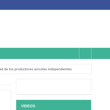
lidad de los productores avícolas independientes
ismo numérico?
¿Qué sabemos de los alimentos ultraprocesados?
VIDEOS
sión?
¿Los veinte años de regalo?