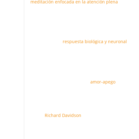
meditación enfocada en la atención plena
, ha real
por causa de las emociones positivas como el amor, 
contribuya con la felicidad de la humanidad.
El amor neutraliza al miedo
El amor es una
respuesta biológica y neuronal
que s
a la sangre como resultado de la interacción entre d
órganos del cuerpo y el medio ambiente. El amor está
finalidad es preservar la vida y los vínculos sociale
amor se exterioriza de tres maneras: la atracción 
Aquí solo nos referiremos al
amor-apego
, el cual s
adecuada socialización y a la liberación de oxitocin
asociadas a emociones negativas y al juicio social 
Experimentar el apego aumenta la neuroplasticidad 
Según
Richard Davidson
, una persona que ama y se 
entorno rinde más intelectualmente, es más creativ
favorece la funcionalidad del cerebro. Mientras qu
inteligencia no funciona adecuadamente y sus hemis