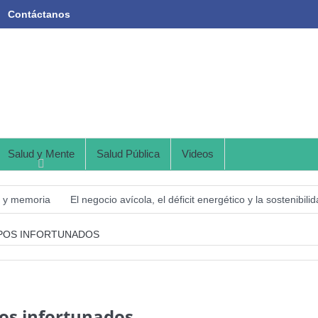
Contáctanos
Salud y Mente
Salud Pública
Videos
s y memoria
El negocio avícola, el déficit energético y la sostenibi
a y Nutrición en el Mundo (SOFI) 2025: ¿Realidad estadística o espej
MPOS INFORTUNADOS
ficial Tercer artículo: El futuro “ilimitado” de la Inteligencia Artificial
Academia de Ciencias Físicas, Matemáticas y Naturales (ACFIMAN)
tificial. Segundo artículo: ¿Qué aporta la tradición budista a esta discu
os infortunados