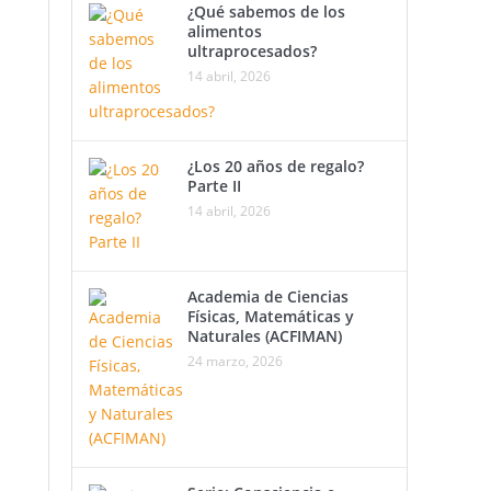
ebro
¿Qué sabemos de los
alimentos
ultraprocesados?
14 abril, 2026
 y
¿Los 20 años de regalo?
s
Parte II
14 abril, 2026
l
nal.
Academia de Ciencias
nes
Físicas, Matemáticas y
Naturales (ACFIMAN)
24 marzo, 2026
del
 que
 su
te