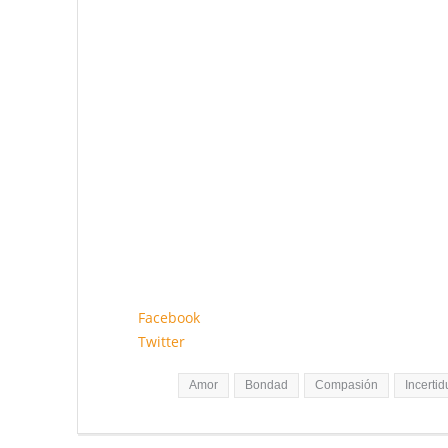
Por esto me gustaría finalizar con la filosofía afric
nosotros
” o “Soy porque somos nosotros”. Esta filoso
relacionarse. Es una forma de pensamiento alejada d
confianza y la honradez.
Cada uno tenemos que hacer un esfuerzo para cambiar
amo y puedo amar a los demás, yo cambio y ayudo a
Les deseo un comienzo de año con un cerebro en ca
amor y bondad.
Irene Pérez Schael
Facebook
Twitter
Etiquetas:
Amor
Bondad
Compasión
Incerti