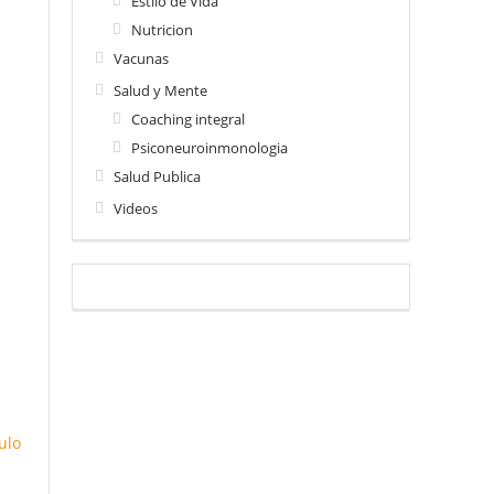
Estilo de Vida
Nutricion
Vacunas
e
Salud y Mente
Coaching integral
Psiconeuroinmonologia
Salud Publica
Videos
iar
a
En
ulo
ar.