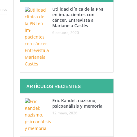
Utilidad clínica de la PNI
ónico
en im-pacientes con
cáncer. Entrevista a
agan
Marianela Castés
6 octubre, 2020
as,
 el
ra
ARTÍCULOS RECIENTES
Eric Kandel: nazismo,
psicoanálisis y memoria
12 mayo, 2026