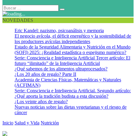
NOVEDADES
Eric Kandel: nazismo, psicoanálisis y memoria
El negocio avícola, el déficit energético y la sostenibilidad de
los productores avícolas independientes
Estado de la Seguridad Alimentaria y Nutrición en el Mundo
(SOFI) 2025: ¿Realidad estadística o espejismo numérico?
Serie: Consciencia e Inteligencia Artificial Tercer artículo: El
futuro “ilimitado” de la Inteligencia Artificial
¿Qué sabemos de los alimentos ultraprocesados?
¿Los 20 años de regalo? Parte II
Academia de Ciencias Físicas, Matemáticas y Naturales
(ACFIMAN)
Serie: Consciencia e Inteligencia Artificial. Segundo artículo:
¿Qué aporta la tradición budista a esta discusión?
¿Los veinte años de regalo?
Nuevas noticias sobre las dietas vegetarianas y el riesgo de
cáncer
Inicio
Salud y Vida
Nutrición
La dieta mediterránea también
previene obesidad en niños