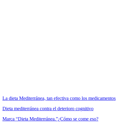
tradicionales de un país como guía para una alimentación saludable
es una opción prometedora como se ha hecho en Perú, pero además,
no es nueva. La comida mediterránea y la japonesa, después de
haber sido estudiadas meticulosamente se han convertido en
ejemplos mundiales de alimentación saludable y longevidad. “No
todas las culturas culinarias han recibido un escrutinio científico
similar, pero todas han pasado la prueba del tiempo, que funciona
bien a través de milenios”.
No es fácil dar una “receta”, sin embargo, se recomienda rebuscar
en las tradiciones culinarias de un país, y si no son lo
suficientemente ricas o nutricionalmente óptimas, se puede adoptar
alguna tradición internacional con potencial de mezcla, como sería
acoger tradiciones mediterráneas.
(*)
MiradorSalud
ha publicado varios de estos trabajos sobre la
Dieta Mediterránea
La dieta Mediterránea, tan efectiva como los medicamentos
Dieta mediterránea contra el deterioro cognitivo
Marca “Dieta Mediterránea.”¿Cómo se come eso?
María Soledad Tapia