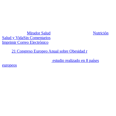
La dieta mediterránea también
previene obesidad en niños
Publicado por:
Mirador Salud
Fecha:
24 junio, 2014
En:
Nutrición
,
Salud y Vida
Sin Comentarios
Imprimir
Correo Electrónico
En el
21 Congreso Europeo Anual sobre Obesidad r
ealizado en
Sofía, Bulgaria, del 28-21 de mayo de 2014 se presentaron
prometedores resultados de un
estudio realizado en 8 países
europeos
el cual encontró que el riesgo de sobrepeso, disminuye en
niños que consumen con regularidad una dieta estilo mediterráneo.
Hasta ahora el patrón dietario mediterráneo ha estado inversamente
asociado con muchas enfermedades (*) pero su papel en la
prevención temprana de obesidad no está claro.
Este estudio abre un camino en ese sentido, concluyendo los autores
que dados los benéficos efectos preventivos observados, este patrón
dietario debería formar parte de las estrategias de prevención de la
obesidad en la Unión Europea, aún en países no Mediterráneos.
La investigación emplea los datos del Estudio de Identificación y