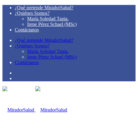
¿Qué pretende MiradorSalud?
¿Quiénes Somos?
María Soledad Tapia.
Irene Pérez Schael (MSc)
Contáctanos
¿Qué pretende MiradorSalud?
¿Quiénes Somos?
María Soledad Tapia.
Irene Pérez Schael (MSc)
Contáctanos