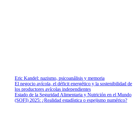
¿Quiénes somos?
Somos un equipo de investigadores, profesionales de la salud y
ramas afines y de la comunicación comprometidos con la promoción
de una salud responsable. El sitio web MiradorSalud cuenta con un
equipo de colaboradores con ética, sentido crítico y responsabilidad
para abordar los temas fundamentales de nuestra página: Salud y
Vida (estilo de vida y nutrición), Vacunas, Salud Pública y Salud
Mental.
Entradas recientes
Eric Kandel: nazismo, psicoanálisis y memoria
El negocio avícola, el déficit energético y la sostenibilidad de
los productores avícolas independientes
Estado de la Seguridad Alimentaria y Nutrición en el Mundo
(SOFI) 2025: ¿Realidad estadística o espejismo numérico?
Nuestra misión
Nuestra misión primordial es estimular una actitud proactiva hacia
una vida saludable, como individuos y como sociedad, mediante la
difusión de información al día que promueva el desarrollo de una