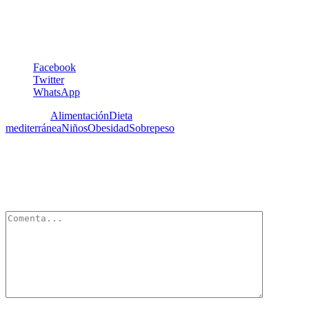
Maria.tapia@5aldia.org.ve
Facebook
Twitter
WhatsApp
Etiquetas:
Alimentación
Dieta
mediterránea
Niños
Obesidad
Sobrepeso
Deja un Comentario
Tu dirección de correo electrónico no será publicada.
Los campos
obligatorios están marcados con
*