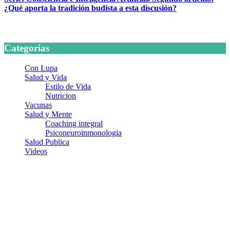
¿Qué aporta la tradición budista a esta discusión?
24 marzo, 2026
Categorias
Con Lupa
Salud y Vida
Estilo de Vida
Nutricion
Vacunas
Salud y Mente
Coaching integral
Psiconeuroinmonologia
Salud Publica
Videos
¿Quiénes somos?
Somos un equipo de investigadores, profesionales de la salud y
ramas afines y de la comunicación comprometidos con la promoción
de una salud responsable. El sitio web MiradorSalud cuenta con un
equipo de colaboradores con ética, sentido crítico y responsabilidad
para abordar los temas fundamentales de nuestra página: Salud y