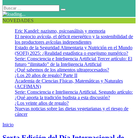
NOVEDADES
Eric Kandel: nazismo, psicoanálisis y memoria
El negocio avícola, el déficit energético y la sostenibilidad de
los productores avícolas independientes
Estado de la Seguridad Alimentaria y Nutrición en el Mundo
(SOFI) 2025: ¿Realidad estadística o espejismo numérico?
Serie: Consciencia e Inteligencia Artificial Tercer artículo: El
futuro “ilimitado” de la Inteligencia Artificial
¿Qué sabemos de los alimentos ultraprocesados?
¿Los 20 años de regalo? Parte II
Academia de Ciencias Físicas, Matemáticas y Naturales
(ACFIMAN)
Serie: Consciencia e Inteligencia Artificial. Segundo artículo:
¿Qué aporta la tradición budista a esta discusión?
¿Los veinte años de regalo?
Nuevas noticias sobre las dietas vegetarianas y el riesgo de
cáncer
Inicio
Bancos de alimentos
Sexta Edición del Día Internacional de