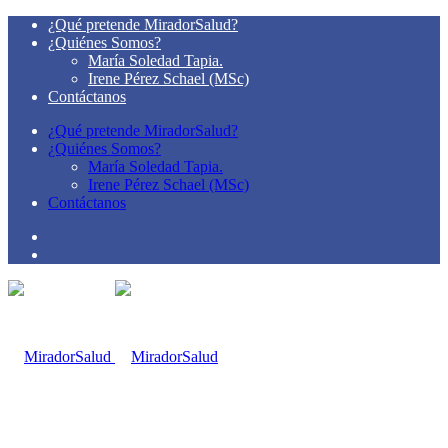
¿Qué pretende MiradorSalud?
¿Quiénes Somos?
María Soledad Tapia.
Irene Pérez Schael (MSc)
Contáctanos
¿Qué pretende MiradorSalud?
¿Quiénes Somos?
María Soledad Tapia.
Irene Pérez Schael (MSc)
Contáctanos