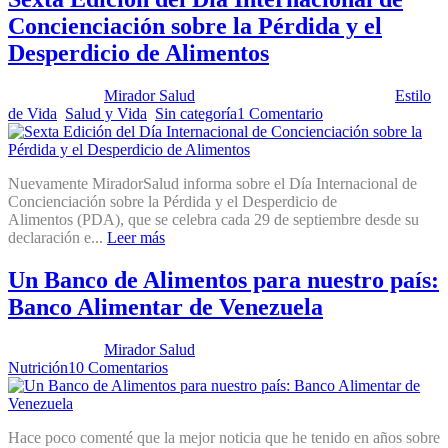
Concienciación sobre la Pérdida y el
Desperdicio de Alimentos
Publicado por:
Mirador Salud
Fecha:
16 septiembre, 2025
En:
Estilo
de Vida
,
Salud y Vida
,
Sin categoría
1 Comentario
Nuevamente MiradorSalud informa sobre el Día Internacional de
Concienciación sobre la Pérdida y el Desperdicio de
Alimentos (PDA), que se celebra cada 29 de septiembre desde su
declaración e...
Leer más
Un Banco de Alimentos para nuestro país:
Banco Alimentar de Venezuela
Publicado por:
Mirador Salud
Fecha:
29 octubre, 2024
En:
Nutrición
10 Comentarios
Hace poco comenté que la mejor noticia que he tenido en años sobre