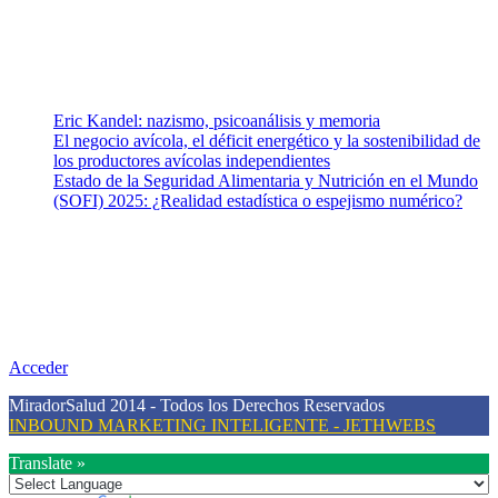
Vida (estilo de vida y nutrición), Vacunas, Salud Pública y Salud
Mental.
Entradas recientes
Eric Kandel: nazismo, psicoanálisis y memoria
El negocio avícola, el déficit energético y la sostenibilidad de
los productores avícolas independientes
Estado de la Seguridad Alimentaria y Nutrición en el Mundo
(SOFI) 2025: ¿Realidad estadística o espejismo numérico?
Nuestra misión
Nuestra misión primordial es estimular una actitud proactiva hacia
una vida saludable, como individuos y como sociedad, mediante la
difusión de información al día que promueva el desarrollo de una
mayor conciencia sobre la prevención en salud.
Acceder
MiradorSalud 2014 - Todos los Derechos Reservados
INBOUND MARKETING INTELIGENTE - JETHWEBS
Translate »