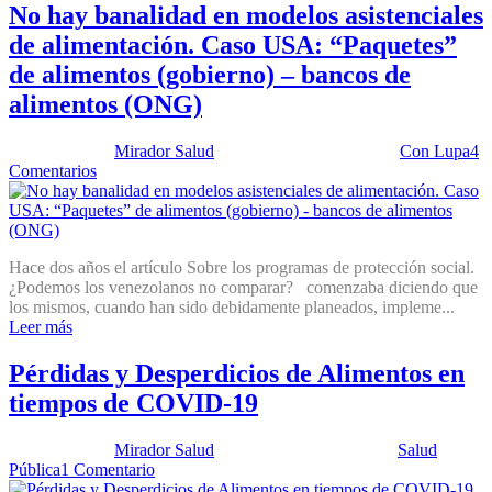
No hay banalidad en modelos asistenciales
de alimentación. Caso USA: “Paquetes”
de alimentos (gobierno) – bancos de
alimentos (ONG)
Publicado por:
Mirador Salud
Fecha:
9 febrero, 2021
En:
Con Lupa
4
Comentarios
Hace dos años el artículo Sobre los programas de protección social.
¿Podemos los venezolanos no comparar? comenzaba diciendo que
los mismos, cuando han sido debidamente planeados, impleme...
Leer más
Pérdidas y Desperdicios de Alimentos en
tiempos de COVID-19
Publicado por:
Mirador Salud
Fecha:
26 mayo, 2020
En:
Salud
Pública
1 Comentario