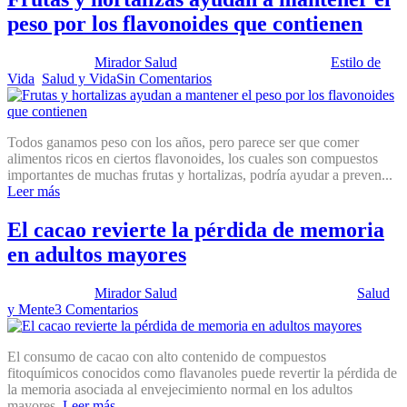
peso por los flavonoides que contienen
Publicado por:
Mirador Salud
Fecha:
9 febrero, 2016
En:
Estilo de
Vida
,
Salud y Vida
Sin Comentarios
Todos ganamos peso con los años, pero parece ser que comer
alimentos ricos en ciertos flavonoides, los cuales son compuestos
importantes de muchas frutas y hortalizas, podría ayudar a preven...
Leer más
El cacao revierte la pérdida de memoria
en adultos mayores
Publicado por:
Mirador Salud
Fecha:
11 noviembre, 2014
En:
Salud
y Mente
3 Comentarios
El consumo de cacao con alto contenido de compuestos
fitoquímicos conocidos como flavanoles puede revertir la pérdida de
la memoria asociada al envejecimiento normal en los adultos
mayores.
Leer más