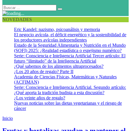
NOVEDADES
Eric Kandel: nazismo, psicoanálisis y memoria
El negocio avícola, el déficit energético y la sostenibilidad de
los productores avícolas independientes
Estado de la Seguridad Alimentaria y Nutrición en el Mundo
(SOFI) 2025: ¿Realidad estadística o espejismo numérico?
Serie: Consciencia e Inteligencia Artificial Tercer artículo: El
futuro “ilimitado” de la Inteligencia Artificial
¿Qué sabemos de los alimentos ultraprocesados?
¿Los 20 años de regalo? Parte II
Academia de Ciencias Físicas, Matemáticas y Naturales
(ACFIMAN)
Serie: Consciencia e Inteligencia Artificial. Segundo artículo:
¿Qué aporta la tradición budista a esta discusión?
¿Los veinte años de regalo?
Nuevas noticias sobre las dietas vegetarianas y el riesgo de
cáncer
Inicio
Flavonoides
Frutas y hortalizas ayudan a mantener el