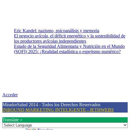
Vida (estilo de vida y nutrición), Vacunas, Salud Pública y Salud
Mental.
Entradas recientes
Eric Kandel: nazismo, psicoanálisis y memoria
El negocio avícola, el déficit energético y la sostenibilidad de
los productores avícolas independientes
Estado de la Seguridad Alimentaria y Nutrición en el Mundo
(SOFI) 2025: ¿Realidad estadística o espejismo numérico?
Nuestra misión
Nuestra misión primordial es estimular una actitud proactiva hacia
una vida saludable, como individuos y como sociedad, mediante la
difusión de información al día que promueva el desarrollo de una
mayor conciencia sobre la prevención en salud.
Acceder
MiradorSalud 2014 - Todos los Derechos Reservados
INBOUND MARKETING INTELIGENTE - JETHWEBS
Translate »