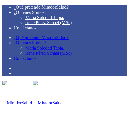
¿Qué pretende MiradorSalud?
¿Quiénes Somos?
María Soledad Tapia.
Irene Pérez Schael (MSc)
Contáctanos
¿Qué pretende MiradorSalud?
¿Quiénes Somos?
María Soledad Tapia.
Irene Pérez Schael (MSc)
Contáctanos