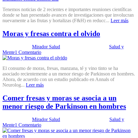
Tenemos noticias de 2 recientes e importantes reuniones científicas
donde se han presentado avances de investigaciones que involucran
nuevamente a las frutas y hortalizas (F&H) en reducc...
Leer más
Moras y fresas contra el olvido
Publicado por:
Mirador Salud
Fecha:
1 mayo, 2012
En:
Salud y
Mente
1 Comentario
El consumo de moras, fresas, manzana, té y vino tinto se ha
asociado recientemente a un menor riesgo de Parkinson en hombres.
Ahora, de acuerdo con un estudio publicado en Annals of
Neurolog...
Leer más
Comer fresas y moras se asocia a un
menor riesgo de Parkinson en hombres
Publicado por:
Mirador Salud
Fecha:
10 abril, 2012
En:
Salud y
Mente
1 Comentario