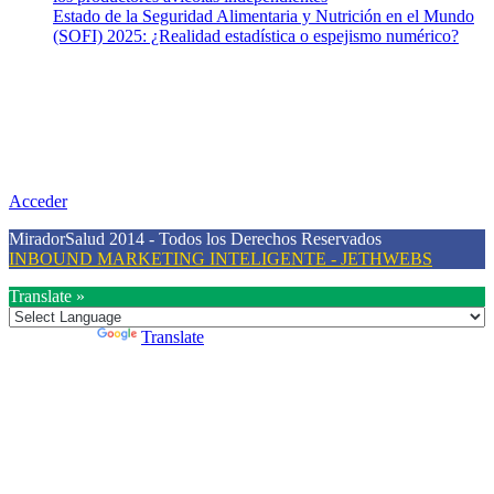
Estado de la Seguridad Alimentaria y Nutrición en el Mundo
(SOFI) 2025: ¿Realidad estadística o espejismo numérico?
Nuestra misión
Nuestra misión primordial es estimular una actitud proactiva hacia
una vida saludable, como individuos y como sociedad, mediante la
difusión de información al día que promueva el desarrollo de una
mayor conciencia sobre la prevención en salud.
Acceder
MiradorSalud 2014 - Todos los Derechos Reservados
INBOUND MARKETING INTELIGENTE - JETHWEBS
Translate »
Powered by
Translate