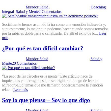
Publicado por:
Mirador Salud
Fecha:
25 marzo, 2025
En:
Coaching
Integral
,
Salud y Mente
2 Comentarios
Socialmente hemos asumido la ira como una emoción indeseada y,
supuestamente, lo mejor que podemos hacer cuando somos tomados
por la rabia es doblegarla o canalizarla. De allí el éxito de lo...
Leer
más
¿Por qué es tan difícil cambiar?
Publicado por:
Mirador Salud
Fecha:
11 marzo, 2025
En:
Salud y
Mente
20 Comentarios
“La peor de las cárceles es la mente” Este artículo nace de
inquietudes e interrogantes que se originaron, luego de leer en
MiradorSalud temas que me llamaron poderosamente la atención
relac...
Leer más
Soy lo que pienso – Soy lo que digo
Publicado por:
Mirador Salud
Fecha:
11 marzo, 2025
En:
Salud y