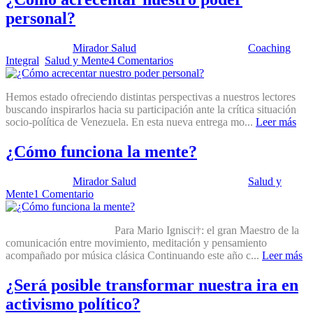
personal?
Publicado por:
Mirador Salud
Fecha:
29 abril, 2025
En:
Coaching
Integral
,
Salud y Mente
4 Comentarios
Hemos estado ofreciendo distintas perspectivas a nuestros lectores
buscando inspirarlos hacia su participación ante la crítica situación
socio-política de Venezuela. En esta nueva entrega mo...
Leer más
¿Cómo funciona la mente?
Publicado por:
Mirador Salud
Fecha:
15 abril, 2025
En:
Salud y
Mente
1 Comentario
Para Mario Ignisci†: el gran Maestro de la
comunicación entre movimiento, meditación y pensamiento
acompañado por música clásica Continuando este año c...
Leer más
¿Será posible transformar nuestra ira en
activismo político?