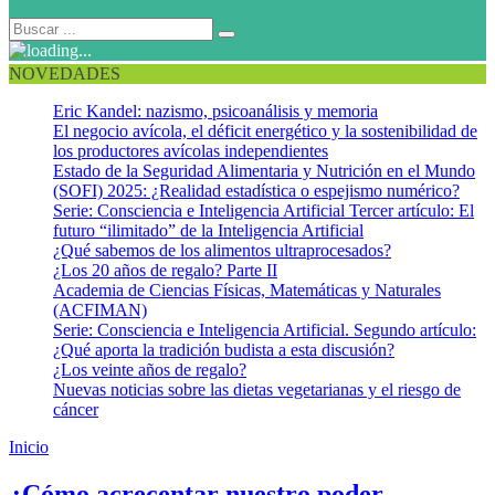
NOVEDADES
Eric Kandel: nazismo, psicoanálisis y memoria
El negocio avícola, el déficit energético y la sostenibilidad de
los productores avícolas independientes
Estado de la Seguridad Alimentaria y Nutrición en el Mundo
(SOFI) 2025: ¿Realidad estadística o espejismo numérico?
Serie: Consciencia e Inteligencia Artificial Tercer artículo: El
futuro “ilimitado” de la Inteligencia Artificial
¿Qué sabemos de los alimentos ultraprocesados?
¿Los 20 años de regalo? Parte II
Academia de Ciencias Físicas, Matemáticas y Naturales
(ACFIMAN)
Serie: Consciencia e Inteligencia Artificial. Segundo artículo:
¿Qué aporta la tradición budista a esta discusión?
¿Los veinte años de regalo?
Nuevas noticias sobre las dietas vegetarianas y el riesgo de
cáncer
Inicio
Salud y Mente
¿Cómo acrecentar nuestro poder