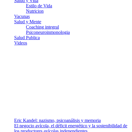
Salud y Vida
Estilo de Vida
Nutricion
Vacunas
Salud y Mente
Coaching integral
Psiconeuroinmonologia
Salud Publica
Videos
¿Quiénes somos?
Somos un equipo de investigadores, profesionales de la salud y
ramas afines y de la comunicación comprometidos con la promoción
de una salud responsable. El sitio web MiradorSalud cuenta con un
equipo de colaboradores con ética, sentido crítico y responsabilidad
para abordar los temas fundamentales de nuestra página: Salud y
Vida (estilo de vida y nutrición), Vacunas, Salud Pública y Salud
Mental.
Entradas recientes
Eric Kandel: nazismo, psicoanálisis y memoria
El negocio avícola, el déficit energético y la sostenibilidad de
los productores avícolas independientes