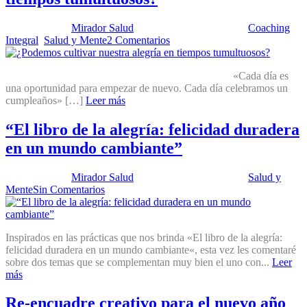
Publicado por:
Mirador Salud
Fecha:
28 enero, 2025
En:
Coaching
Integral
,
Salud y Mente
2 Comentarios
«Cada día es
una oportunidad para empezar de nuevo. Cada día celebramos un
cumpleaños» […]
Leer más
“El libro de la alegría: felicidad duradera
en un mundo cambiante”
Publicado por:
Mirador Salud
Fecha:
28 enero, 2025
En:
Salud y
Mente
Sin Comentarios
Inspirados en las prácticas que nos brinda «El libro de la alegría:
felicidad duradera en un mundo cambiante«, esta vez les comentaré
sobre dos temas que se complementan muy bien el uno con...
Leer
más
Re-encuadre creativo para el nuevo año