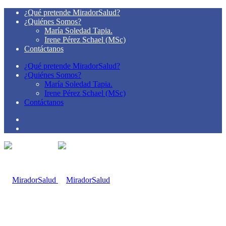
¿Qué pretende MiradorSalud?
¿Quiénes Somos?
María Soledad Tapia.
Irene Pérez Schael (MSc)
Contáctanos
¿Qué pretende MiradorSalud?
¿Quiénes Somos?
María Soledad Tapia.
Irene Pérez Schael (MSc)
Contáctanos