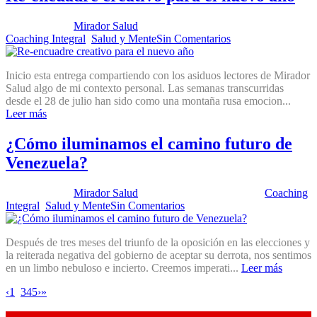
Publicado por:
Mirador Salud
Fecha:
26 noviembre, 2024
En:
Coaching Integral
,
Salud y Mente
Sin Comentarios
Inicio esta entrega compartiendo con los asiduos lectores de Mirador
Salud algo de mi contexto personal. Las semanas transcurridas
desde el 28 de julio han sido como una montaña rusa emocion...
Leer más
¿Cómo iluminamos el camino futuro de
Venezuela?
Publicado por:
Mirador Salud
Fecha:
29 octubre, 2024
En:
Coaching
Integral
,
Salud y Mente
Sin Comentarios
Después de tres meses del triunfo de la oposición en las elecciones y
la reiterada negativa del gobierno de aceptar su derrota, nos sentimos
en un limbo nebuloso e incierto. Creemos imperati...
Leer más
‹
1
2
3
4
5
›
»