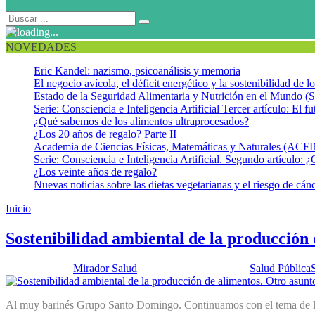
NOVEDADES
Eric Kandel: nazismo, psicoanálisis y memoria
El negocio avícola, el déficit energético y la sostenibilidad de 
Estado de la Seguridad Alimentaria y Nutrición en el Mundo (S
Serie: Consciencia e Inteligencia Artificial Tercer artículo: El fu
¿Qué sabemos de los alimentos ultraprocesados?
¿Los 20 años de regalo? Parte II
Academia de Ciencias Físicas, Matemáticas y Naturales (AC
Serie: Consciencia e Inteligencia Artificial. Segundo artículo: ¿
¿Los veinte años de regalo?
Nuevas noticias sobre las dietas vegetarianas y el riesgo de cán
Inicio
Salud Pública
Sostenibilidad ambiental de la producción 
Publicado por:
Mirador Salud
Fecha:
16 abril, 2019
En:
Salud Pública
Al muy barinés Grupo Santo Domingo. Continuamos con el tema de los o