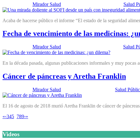
Publicado por:
Mirador Salud
Fecha:
25 septiembre, 2018
En:
Salud P
Acaba de hacerse público el informe “El estado de la seguridad alimen
Fecha de vencimiento de las medicinas: ¿u
Publicado por:
Mirador Salud
Fecha:
11 septiembre, 2018
En:
Salud Pú
En la década pasada, algunas publicaciones informales y muy pocas a
Cáncer de páncreas y Aretha Franklin
Publicado por:
Mirador Salud
Fecha:
28 agosto, 2018
En:
Salud Públi
El 16 de agosto de 2018 murió Aretha Franklin de cáncer de páncreas.
«
‹
3
4
5
6
7
8
9
›
»
Videos