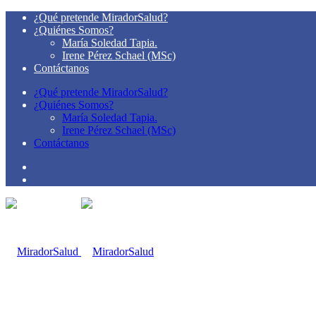
¿Qué pretende MiradorSalud?
¿Quiénes Somos?
María Soledad Tapia.
Irene Pérez Schael (MSc)
Contáctanos
¿Qué pretende MiradorSalud?
¿Quiénes Somos?
María Soledad Tapia.
Irene Pérez Schael (MSc)
Contáctanos