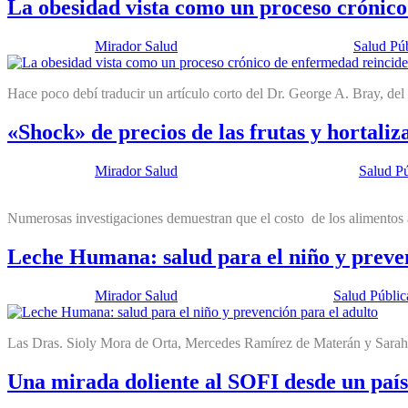
La obesidad vista como un proceso crónic
Publicado por:
Mirador Salud
Fecha:
11 diciembre, 2018
En:
Salud Pú
Hace poco debí traducir un artículo corto del Dr. George A. Bray, de
«Shock» de precios de las frutas y hortali
Publicado por:
Mirador Salud
Fecha:
20 noviembre, 2018
En:
Salud Pú
Numerosas investigaciones demuestran que el costo de los alimentos a
Leche Humana: salud para el niño y preven
Publicado por:
Mirador Salud
Fecha:
9 octubre, 2018
En:
Salud Públic
Las Dras. Sioly Mora de Orta, Mercedes Ramírez de Materán y Sarah Be
Una mirada doliente al SOFI desde un país 