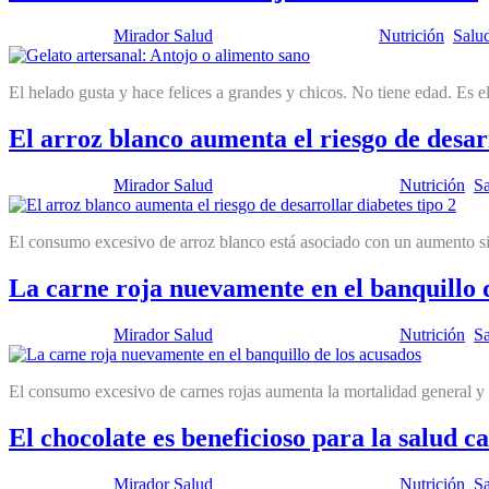
Publicado por:
Mirador Salud
Fecha:
3 abril, 2012
En:
Nutrición
,
Salu
El helado gusta y hace felices a grandes y chicos. No tiene edad. Es 
El arroz blanco aumenta el riesgo de desarr
Publicado por:
Mirador Salud
Fecha:
27 marzo, 2012
En:
Nutrición
,
Sa
El consumo excesivo de arroz blanco está asociado con un aumento signi
La carne roja nuevamente en el banquillo 
Publicado por:
Mirador Salud
Fecha:
20 marzo, 2012
En:
Nutrición
,
Sa
El consumo excesivo de carnes rojas aumenta la mortalidad general y l
El chocolate es beneficioso para la salud c
Publicado por:
Mirador Salud
Fecha:
13 marzo, 2012
En:
Nutrición
,
Sa