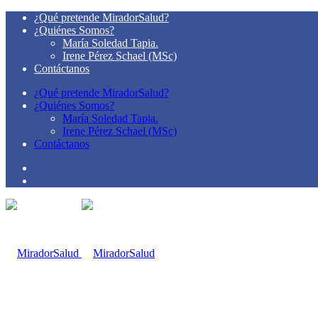
¿Qué pretende MiradorSalud?
¿Quiénes Somos?
María Soledad Tapia.
Irene Pérez Schael (MSc)
Contáctanos
¿Qué pretende MiradorSalud?
¿Quiénes Somos?
María Soledad Tapia.
Irene Pérez Schael (MSc)
Contáctanos