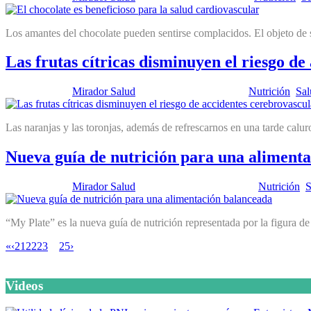
Los amantes del chocolate pueden sentirse complacidos. El objeto de su
Las frutas cítricas disminuyen el riesgo d
Publicado por:
Mirador Salud
Fecha:
6 marzo, 2012
En:
Nutrición
,
Sal
Las naranjas y las toronjas, además de refrescarnos en una tarde calur
Nueva guía de nutrición para una aliment
Publicado por:
Mirador Salud
Fecha:
14 febrero, 2012
En:
Nutrición
,
S
“My Plate” es la nueva guía de nutrición representada por la figura de
«
‹
21
22
23
24
25
›
Videos