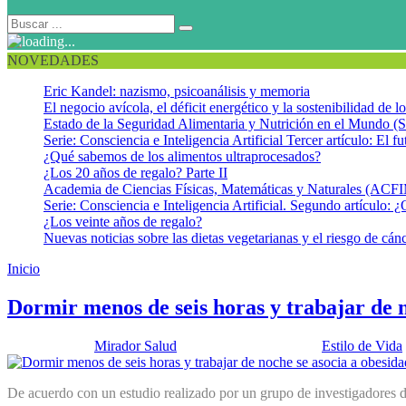
NOVEDADES
Eric Kandel: nazismo, psicoanálisis y memoria
El negocio avícola, el déficit energético y la sostenibilidad de 
Estado de la Seguridad Alimentaria y Nutrición en el Mundo (S
Serie: Consciencia e Inteligencia Artificial Tercer artículo: El fu
¿Qué sabemos de los alimentos ultraprocesados?
¿Los 20 años de regalo? Parte II
Academia de Ciencias Físicas, Matemáticas y Naturales (AC
Serie: Consciencia e Inteligencia Artificial. Segundo artículo: ¿
¿Los veinte años de regalo?
Nuevas noticias sobre las dietas vegetarianas y el riesgo de cán
Inicio
Salud y Vida
Dormir menos de seis horas y trabajar de n
Publicado por:
Mirador Salud
Fecha:
24 abril, 2012
En:
Estilo de Vida
De acuerdo con un estudio realizado por un grupo de investigadores 