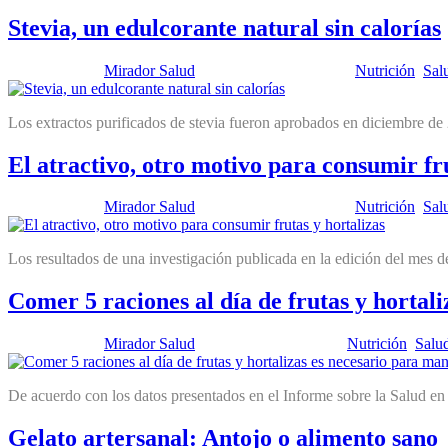
Stevia, un edulcorante natural sin calorías
Publicado por:
Mirador Salud
Fecha:
17 abril, 2012
En:
Nutrición
,
Sal
Los extractos purificados de stevia fueron aprobados en diciembre d
El atractivo, otro motivo para consumir fru
Publicado por:
Mirador Salud
Fecha:
10 abril, 2012
En:
Nutrición
,
Sal
Los resultados de una investigación publicada en la edición del mes d
Comer 5 raciones al día de frutas y hortal
Publicado por:
Mirador Salud
Fecha:
3 abril, 2012
En:
Nutrición
,
Salu
De acuerdo con los datos presentados en el Informe sobre la Salud e
Gelato artersanal: Antojo o alimento sano