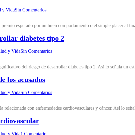
d y Vida
Sin Comentarios
el premio esperado por un buen comportamiento o el simple placer al fin
ollar diabetes tipo 2
lud y Vida
Sin Comentarios
ficativo del riesgo de desarrollar diabetes tipo 2. Así lo señala un es
de los acusados
lud y Vida
Sin Comentarios
a relacionada con enfermedades cardiovasculares y cáncer. Así lo señal
ardiovascular
lud y Vida
1 Comentario